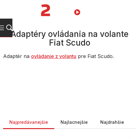
Prejsť
na
NÁKUPN
obsah
KOŠÍK
Adaptéry ovládania na volante
Fiat Scudo
Adaptér na
ovládanie z volantu
pre Fiat Scudo.
Radenie produktov
Najpredávanejšie
Najlacnejšie
Najdrahšie