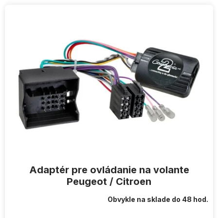
V
ý
p
i
s
p
r
o
d
u
k
t
o
v
Adaptér pre ovládanie na volante
Peugeot / Citroen
Obvykle na sklade do 48 hod.