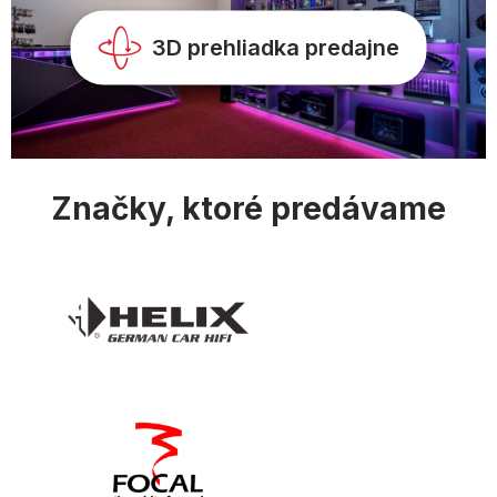
v
k
y
3D prehliadka predajne
v
ý
p
i
s
u
Značky, ktoré predávame