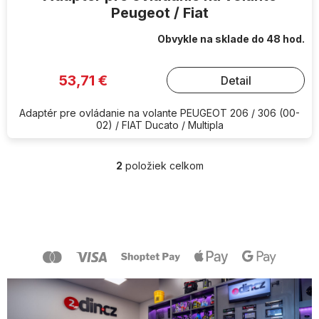
Peugeot / Fiat
Obvykle na sklade do 48 hod.
53,71 €
Detail
Adaptér pre ovládanie na volante PEUGEOT 206 / 306 (00-
02) / FIAT Ducato / Multipla
2
položiek celkom
O
v
l
Z
á
á
d
p
a
ä
c
t
i
i
e
e
p
r