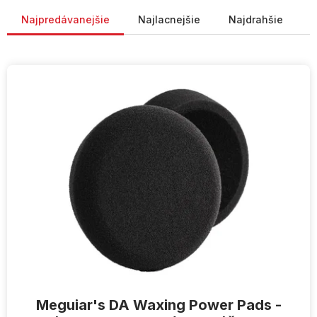
Radenie produktov
Najpredávanejšie
Najlacnejšie
Najdrahšie
V
ý
p
i
s
p
r
o
d
u
k
t
o
v
Meguiar's DA Waxing Power Pads -