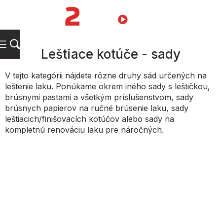
Prejsť
na
NÁKUPN
obsah
KOŠÍK
Leštiace kotúče - sady
V tejto kategórii nájdete rôzne druhy sád určených na
leštenie laku. Ponúkame okrem iného sady s leštičkou,
brúsnymi pastami a všetkým príslušenstvom, sady
brúsnych papierov na ručné brúsenie laku, sady
leštiacich/finišovacích kotúčov alebo sady na
kompletnú renováciu laku pre náročných.