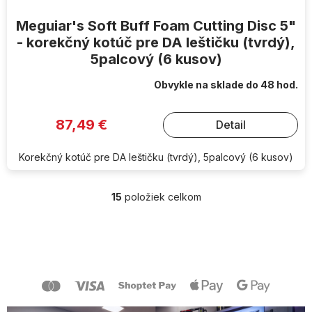
Meguiar's Soft Buff Foam Cutting Disc 5"
- korekčný kotúč pre DA leštičku (tvrdý),
5palcový (6 kusov)
Obvykle na sklade do 48 hod.
87,49 €
Detail
Korekčný kotúč pre DA leštičku (tvrdý), 5palcový (6 kusov)
15
položiek celkom
O
v
l
Z
á
á
d
p
a
ä
c
t
i
i
e