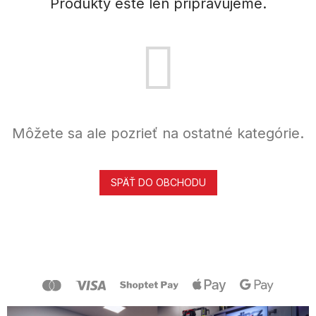
Produkty ešte len pripravujeme.
Môžete sa ale pozrieť na ostatné kategórie.
SPÄŤ DO OBCHODU
Z
á
p
ä
t
i