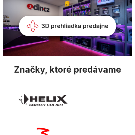
e
3D prehliadka predajne
Značky, ktoré predávame