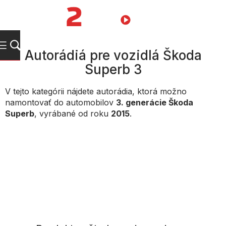
Prejsť
na
NÁKUPN
obsah
KOŠÍK
Autorádiá pre vozidlá Škoda
Superb 3
V tejto kategórii nájdete autorádia, ktorá možno
namontovať do automobilov
3. generácie Škoda
Superb
, vyrábané od roku
2015
.