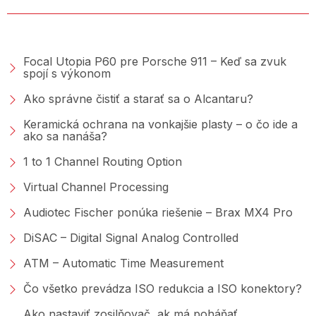
PORADŇA &AMP; BLOG
Focal Utopia P60 pre Porsche 911 – Keď sa zvuk
spojí s výkonom
Ako správne čistiť a starať sa o Alcantaru?
Keramická ochrana na vonkajšie plasty – o čo ide a
ako sa nanáša?
1 to 1 Channel Routing Option
Virtual Channel Processing
Audiotec Fischer ponúka riešenie – Brax MX4 Pro
DiSAC – Digital Signal Analog Controlled
ATM – Automatic Time Measurement
Čo všetko prevádza ISO redukcia a ISO konektory?
Ako nastaviť zosilňovač, ak má poháňať